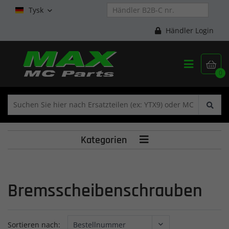
Tysk

Händler Login


0
Kategorien

Bremsscheibenschrauben
Sortieren nach: