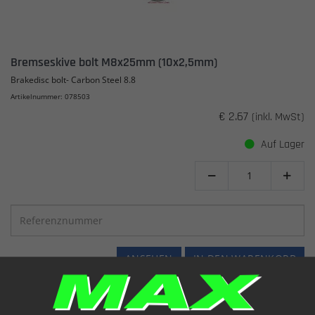
Bremseskive bolt M8x25mm (10x2,5mm)
Brakedisc bolt- Carbon Steel 8.8
Artikelnummer: 078503
€ 2.67
(inkl. MwSt)
Auf Lager


ANSEHEN
IN DEN WARENKORB