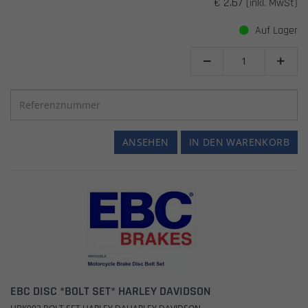
€ 2.67
(inkl. MwSt)
Auf Lager


ANSEHEN
IN DEN WARENKORB
EBC DISC *BOLT SET* HARLEY DAVIDSON