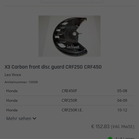
X3 Carbon front disc guard CRF250 CRF450
Leo Vince
Artikelnummer: 10008
Honda
CRE450F
05-08
Honda
CRF250R
04-09
Honda
CRF250R I.E.
10-12
Mehr sehen
€ 152.83
(inkl. MwSt)