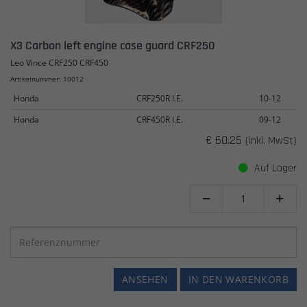
X3 Carbon left engine case guard CRF250
Leo Vince CRF250 CRF450
Artikelnummer: 10012
Honda
CRF250R I.E.
10-12
Honda
CRF450R I.E.
09-12
€ 60.25
(inkl. MwSt)
Auf Lager


ANSEHEN
IN DEN WARENKORB