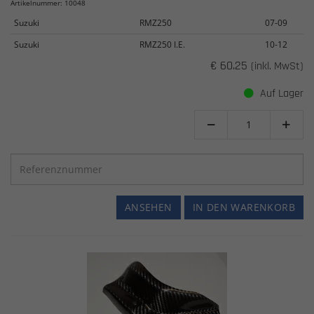
Artikelnummer: 10048
Suzuki
RMZ250
07-09
Suzuki
RMZ250 I.E.
10-12
€ 60.25
(inkl. MwSt)
Auf Lager


ANSEHEN
IN DEN WARENKORB