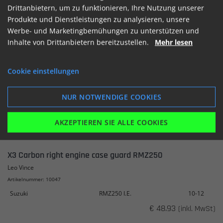
Drittanbietern, um zu funktionieren, Ihre Nutzung unserer
Produkte und Dienstleistungen zu analysieren, unsere
Werbe- und Marketingbemühungen zu unterstützen und
ANSEHEN
IN DEN WARENKORB
Inhalte von Drittanbietern bereitzustellen.
Mehr lesen
Cookie einstellungen
NUR NOTWENDIGE COOKIES
AKZEPTIEREN SIE ALLE COOKIES
X3 Carbon right engine case guard RMZ250
Leo Vince
Artikelnummer: 10047
Suzuki
RMZ250 I.E.
10-12
€ 48.93
(inkl. MwSt)