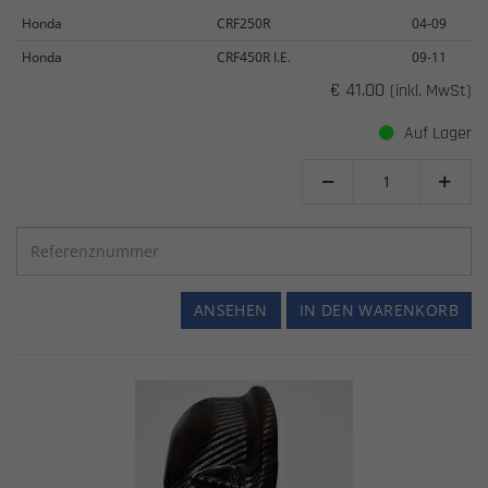
Honda
CRF250R
04-09
Honda
CRF450R I.E.
09-11
€ 41.00
(inkl. MwSt)
Auf Lager


ANSEHEN
IN DEN WARENKORB