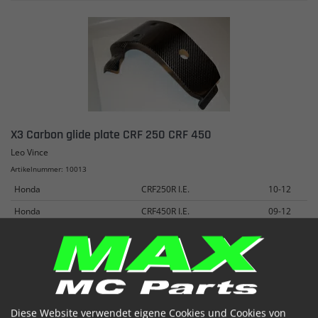
X3 Carbon glide plate CRF 250 CRF 450
Leo Vince
Artikelnummer: 10013
Honda
CRF250R I.E.
10-12
Honda
CRF450R I.E.
09-12
€ 183.69
(inkl. MwSt)
Auf Lager


Diese Website verwendet eigene Cookies und Cookies von