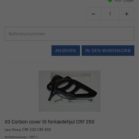
Auf Lager


ANSEHEN
IN DEN WARENKORB
X3 Carbon cover til forkædehjul CRF 250
Leo Vince CRF 250 CRF 450
Artikelnummer: 10011