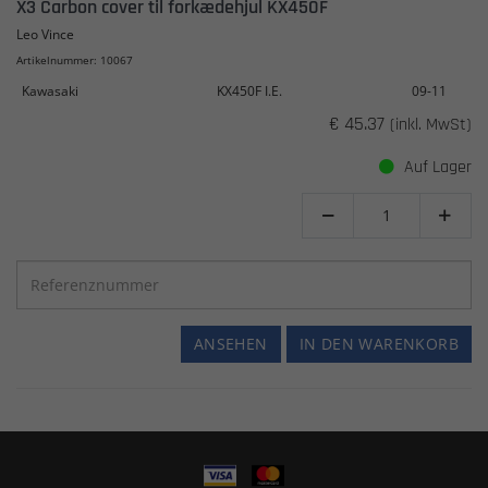
X3 Carbon cover til forkædehjul KX450F
Leo Vince
Artikelnummer: 10067
Kawasaki
KX450F I.E.
09-11
€ 45.37
(inkl. MwSt)
Auf Lager


ANSEHEN
IN DEN WARENKORB