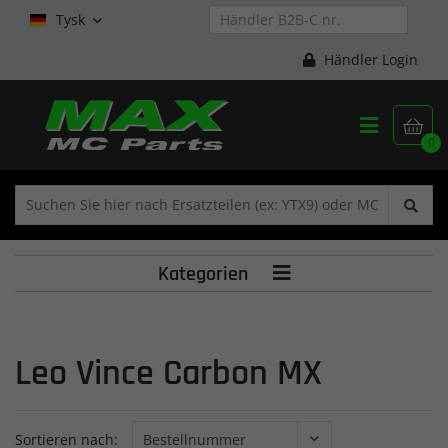
Tysk

Händler Login


0
Kategorien

Leo Vince Carbon MX
Sortieren nach: