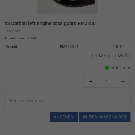
X3 Carbon left engine case guard RMZ250
Leo Vince
Artikelnummer: 10049
Suzuki
RMZ250 I.E.
10-12
€ 60.25
(inkl. MwSt)
Auf Lager


ANSEHEN
IN DEN WARENKORB