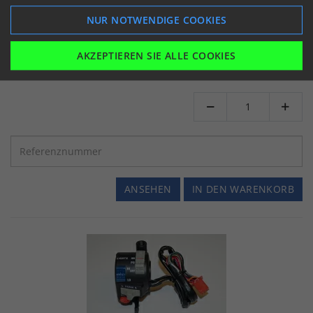
HAND
NUR NOTWENDIGE COOKIES
Universal
STYRKONTAKT CLASSOC TYPE
€ 77.36
(inkl. MwSt)
AKZEPTIEREN SIE ALLE COOKIES
Auf Lager


ANSEHEN
IN DEN WARENKORB