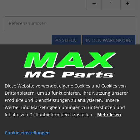


ANSEHEN
IN DEN WARENKORB
Diese Website verwendet eigene Cookies und Cookies von
Drittanbietern, um zu funktionieren, Ihre Nutzung unserer
Produkte und Dienstleistungen zu analysieren, unsere
Werbe- und Marketingbemühungen zu unterstützen und
STYRKONTAKT UNIVERSAL CLASSIC *RH*
Inhalte von Drittanbietern bereitzustellen.
Mehr lesen
46132-001/46018-026 -M/ON-OFF DREJE KNAP
Artikelnummer: 174041
Cookie einstellungen
Universal
70'er-80'er STYLE - LEFT