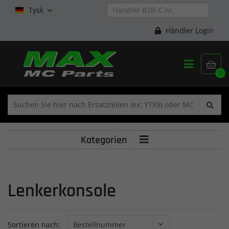
Tysk

Händler Login


0
Kategorien

Lenkerkonsole
Sortieren nach: