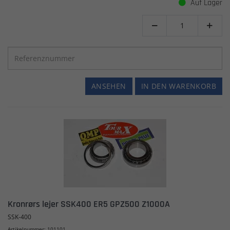
Auf Lager


ANSEHEN
IN DEN WARENKORB
Kronrørs lejer SSK400 ER5 GPZ500 Z1000A
SSK-400
Artikelnummer: 101101