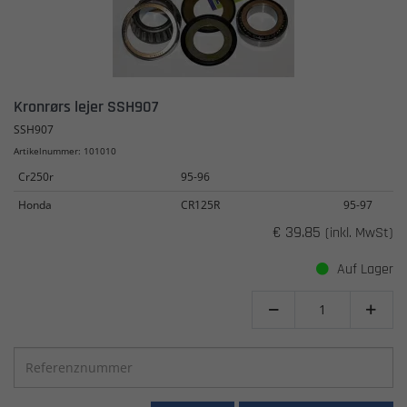
Kronrørs lejer SSH907
SSH907
Artikelnummer: 101010
Cr250r
95-96
Honda
CR125R
95-97
€ 39.85
(inkl. MwSt)
Auf Lager

