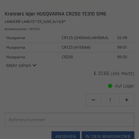
Kronrørs lejer HUSQVARNA CR250 TE310 SM6
L44643R/ L44610 *25,3x50,3x14,8*
Artikelnummer: 101016
Husqvarna
CR125 (2H00AA) (4H00AA)
02-09
Husqvarna
CR125 (H100AA)
99-01
Husqvarna
CR250
99-05
Mehr sehen
€ 37.65
(inkl. MwSt)
Auf Lager


ANSEHEN
IN DEN WARENKORB