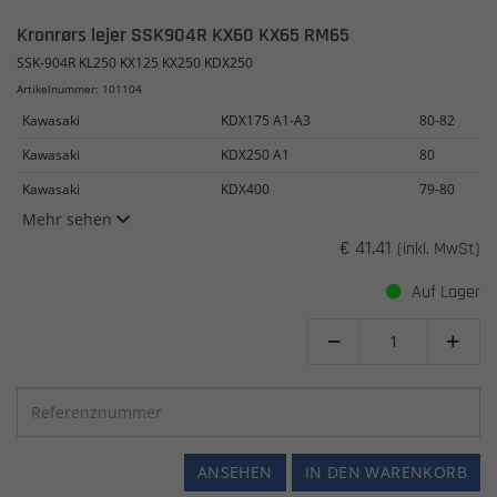
Kronrørs lejer SSK904R KX60 KX65 RM65
SSK-904R KL250 KX125 KX250 KDX250
Artikelnummer: 101104
Kawasaki
KDX175 A1-A3
80-82
Kawasaki
KDX250 A1
80
Kawasaki
KDX400
79-80
Mehr sehen
€ 41.41
(inkl. MwSt)
Auf Lager


ANSEHEN
IN DEN WARENKORB