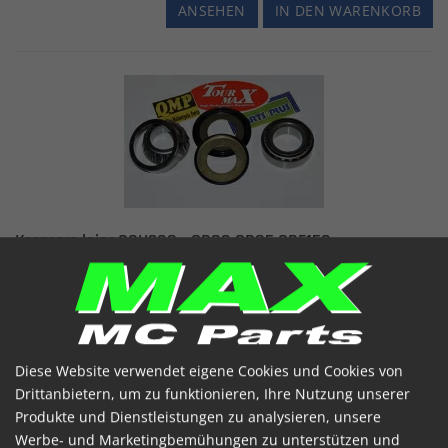
ANSEHEN
IN DEN WARENKORB
Kronrørs lejer SSH908 - CR80 CR85 CRF150
SSH908 -XR125 XR250 CRF230F CRF150 07-13
Artikelnummer: 101011
Honda
CR250R
83-89
Honda
CR450R
81
Diese Website verwendet eigene Cookies und Cookies von
Honda
CR480R
82-83
Drittanbietern, um zu funktionieren, Ihre Nutzung unserer
Mehr sehen
Produkte und Dienstleistungen zu analysieren, unsere
€ 34.46
(inkl. MwSt)
Werbe- und Marketingbemühungen zu unterstützen und