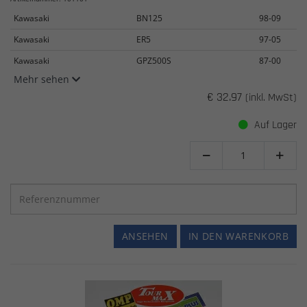
Kawasaki
BN125
98-09
Kawasaki
ER5
97-05
Kawasaki
GPZ500S
87-00
Mehr sehen
€ 32.97
(inkl. MwSt)
Auf Lager


ANSEHEN
IN DEN WARENKORB