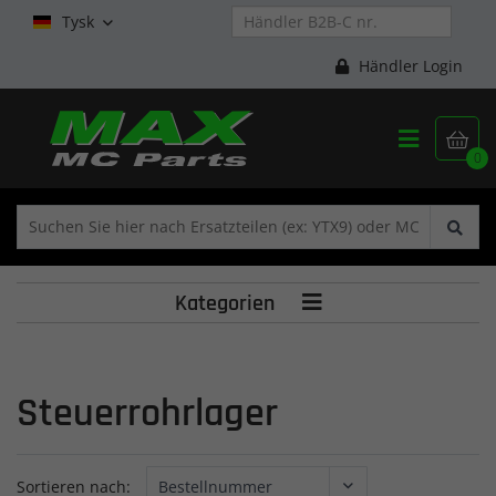
Tysk

Händler Login


0
Kategorien

Steuerrohrlager
Sortieren nach: