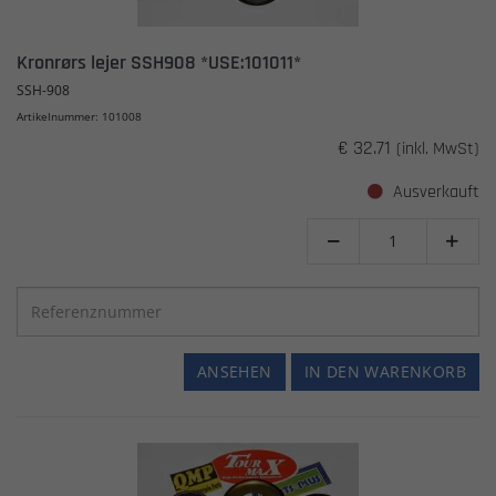
Kronrørs lejer SSH908 *USE:101011*
SSH-908
Artikelnummer: 101008
€ 32.71
(inkl. MwSt)
Ausverkauft


ANSEHEN
IN DEN WARENKORB