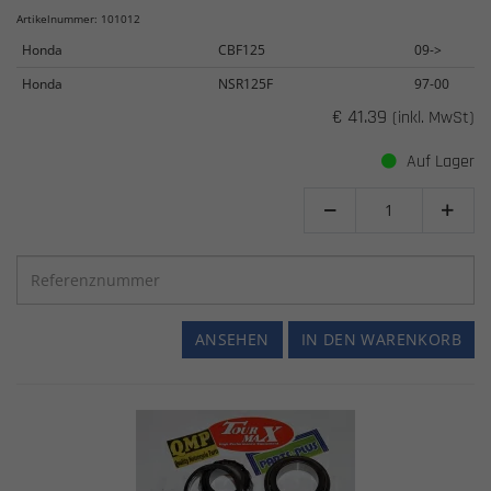
Artikelnummer: 101012
Honda
CBF125
09->
Honda
NSR125F
97-00
€ 41.39
(inkl. MwSt)
Auf Lager


ANSEHEN
IN DEN WARENKORB