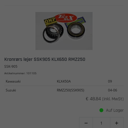
Kronrørs lejer SSK905 KLX650 RMZ250
SSK-905
Artikelnummer: 101105
Kawasaki
KLX450A
09
Suzuki
RMZ250(SSK905)
04-06
€ 48.84
(inkl. MwSt)
Auf Lager

