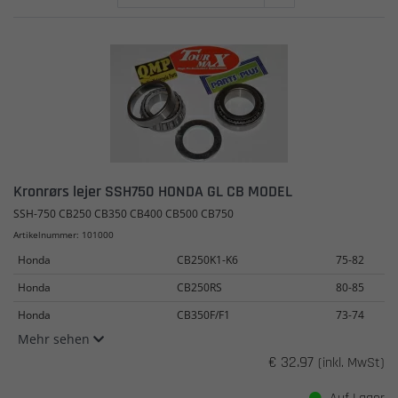
Kronrørs lejer SSH750 HONDA GL CB MODEL
SSH-750 CB250 CB350 CB400 CB500 CB750
Artikelnummer: 101000
Honda
CB250K1-K6
75-82
Honda
CB250RS
80-85
Honda
CB350F/F1
73-74
Mehr sehen
€ 32.97
(inkl. MwSt)