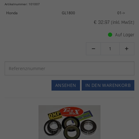
Artikelnummer: 101007
Honda
GL1800
01->
€ 32.97
(inkl. MwSt)
Auf Lager


ANSEHEN
IN DEN WARENKORB