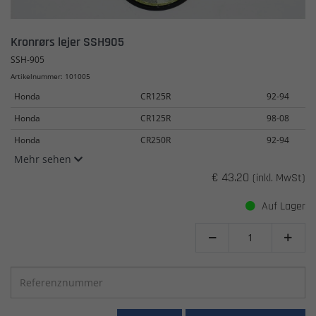
Kronrørs lejer SSH905
SSH-905
Artikelnummer: 101005
Honda
CR125R
92-94
Honda
CR125R
98-08
Honda
CR250R
92-94
Mehr sehen
€ 43.20
(inkl. MwSt)
Auf Lager

