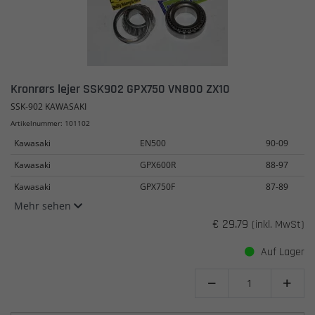
Kronrørs lejer SSK902 GPX750 VN800 ZX10
SSK-902 KAWASAKI
Artikelnummer: 101102
Kawasaki
EN500
90-09
Kawasaki
GPX600R
88-97
Kawasaki
GPX750F
87-89
Mehr sehen
€ 29.79
(inkl. MwSt)
Auf Lager

