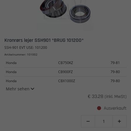
Kronrørs lejer SSH901 *BRUG 101200*
SSH-901 EVT USE: 101200
Artikelnummer: 101002
Honda
CB750KZ
79-81
Honda
CB900FZ
79-80
Honda
CBX1000Z
79-80
Mehr sehen
€ 33.28
(inkl. MwSt)
Ausverkauft

