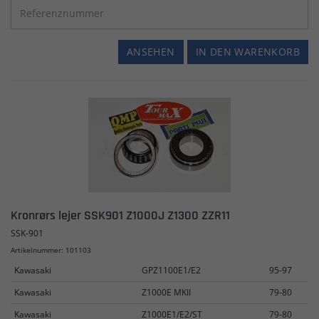
ANSEHEN
IN DEN WARENKORB
Kronrørs lejer SSK901 Z1000J Z1300 ZZR11
SSK-901
Artikelnummer: 101103
Kawasaki
GPZ1100E1/E2
95-97
Kawasaki
Z1000E MKII
79-80
Kawasaki
Z1000E1/E2/ST
79-80