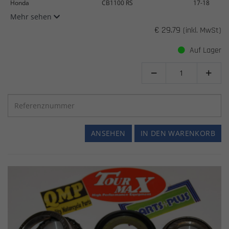
Honda
CB1100 RS
17-18
Mehr sehen
€ 29.79
(inkl. MwSt)
Auf Lager


ANSEHEN
IN DEN WARENKORB