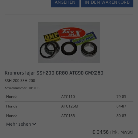
ANSEHEN
IN DEN WARENKORB
Kronrørs lejer SSH200 CR80 ATC90 CMX250
SSH-200 SSH-200
Artikelnummer: 101006
Honda
ATC110
79-85
Honda
ATC125M
84-87
Honda
ATC185
80-83
Mehr sehen
€ 34.56
(inkl. MwSt)