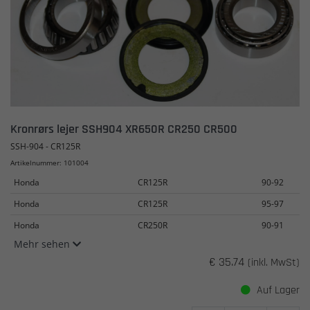
Kronrørs lejer SSH904 XR650R CR250 CR500
SSH-904 - CR125R
Artikelnummer: 101004
Honda
CR125R
90-92
Honda
CR125R
95-97
Honda
CR250R
90-91
Mehr sehen
€ 35.74
(inkl. MwSt)
Auf Lager