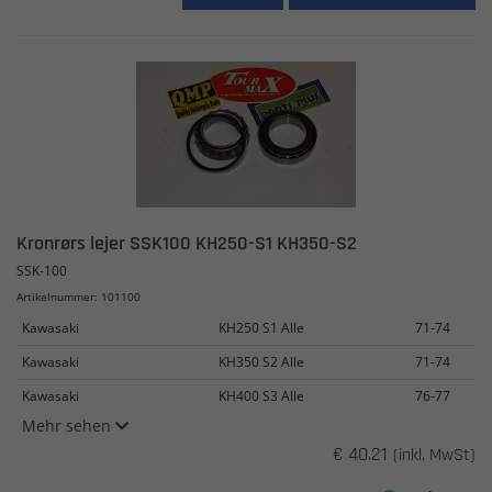
Kronrørs lejer SSK100 KH250-S1 KH350-S2
SSK-100
Artikelnummer: 101100
Kawasaki
KH250 S1 Alle
71-74
Kawasaki
KH350 S2 Alle
71-74
Kawasaki
KH400 S3 Alle
76-77
Mehr sehen
€ 40.21
(inkl. MwSt)