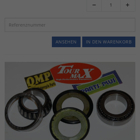


ANSEHEN
IN DEN WARENKORB