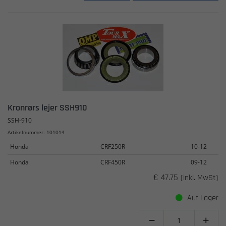
Kronrørs lejer SSH910
SSH-910
Artikelnummer: 101014
Honda
CRF250R
10-12
Honda
CRF450R
09-12
€ 47.75
(inkl. MwSt)
Auf Lager

