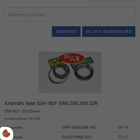
ANSEHEN
IN DEN WARENKORB
Kronrørs lejer SSK-907 -ER6 ZX6 ZX9 ZZR
SSK-907 - 55x35mm
Artikelnummer: 101106
Kawasaki
ER6F ER6N ER6 ABS
06-10
Kawasaki
EX650 NINJA 650
13-17