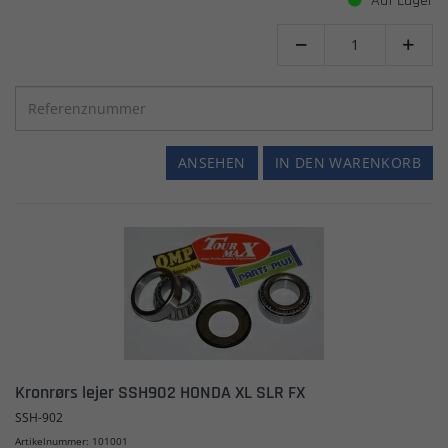
Auf Lager


ANSEHEN
IN DEN WARENKORB
Kronrørs lejer SSH902 HONDA XL SLR FX
SSH-902
Artikelnummer: 101001