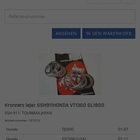
ANSEHEN
IN DEN WARENKORB
Kronrørs lejer SSH911HONDA VT1300 GL1800
SSH-911- TOURMAX JAPAN
Artikelnummer: 101015
Honda
FJS600
01-07
Honda
FSC600 (USA)
02-12