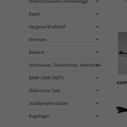
Bremsschläuche und Montage

Kabel

Vergaser/Kraftstoff

Bremsen

Batterie

Schlosssatz, Zündschloss, tankdeckel

BMW UNIK PARTS

KOMP
Elektrische Teile

Stoßdämpfer/Gabel

Kugellager
