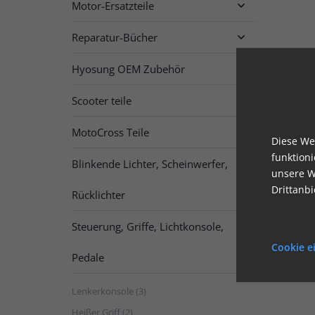
Motor-Ersatzteile

Reparatur-Bücher

Hyosung OEM Zubehör
Scooter teile

MotoCross Teile

Diese We
funktion
Blinkende Lichter, Scheinwerfer,

unsere W
Drittanb
Rücklichter
Steuerung, Griffe, Lichtkonsole,

Cookie e
Pedale
Lenkerkonsole (3)
Heißer Griff (2)