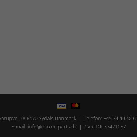
Sarupvej 38 6470 Sydals Danmark | Telefon: +45 74 40 48 6
E-mail: info@maxmcparts.dk | CVR: DK 37421057