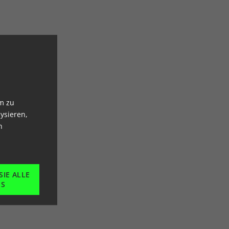
m zu
ysieren,
n
SIE ALLE
ES