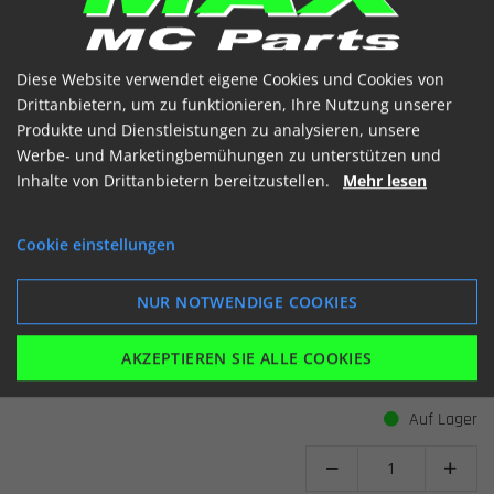
Diese Website verwendet eigene Cookies und Cookies von
Drittanbietern, um zu funktionieren, Ihre Nutzung unserer
Produkte und Dienstleistungen zu analysieren, unsere
Werbe- und Marketingbemühungen zu unterstützen und
Inhalte von Drittanbietern bereitzustellen.
Mehr lesen
Støddæmper leje kit KAWA ZZR600 91-06
Cookie einstellungen
SBK-401
Artikelnummer: 067006
NUR NOTWENDIGE COOKIES
Kawasaki
ZZR600 (ZX600D)
91-93
Kawasaki
ZZR600 (ZX600E)
93-06
AKZEPTIEREN SIE ALLE COOKIES
€ 40.56
(inkl. MwSt)
Auf Lager

