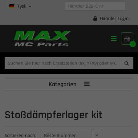
Tysk

Händler Login


0
Kategorien

Stoßdämpferlager kit
Sortieren nach: