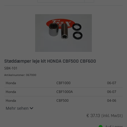
Støddæmper leje kit HONDA CBF500 CBF600
SBK-101
Artikelnummer: 067000
Honda
CBF1000
06-07
Honda
CBF1000A
06-07
Honda
CBF500
04-06
Mehr sehen
€ 37.13
(inkl. MwSt)