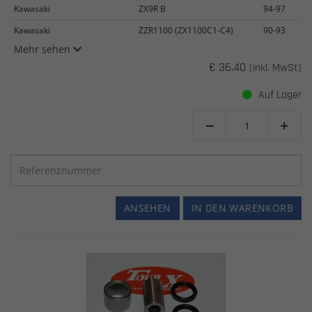
Kawasaki
ZX9R B
94-97
Kawasaki
ZZR1100 (ZX1100C1-C4)
90-93
Mehr sehen
€ 36.40
(inkl. MwSt)
Auf Lager


ANSEHEN
IN DEN WARENKORB