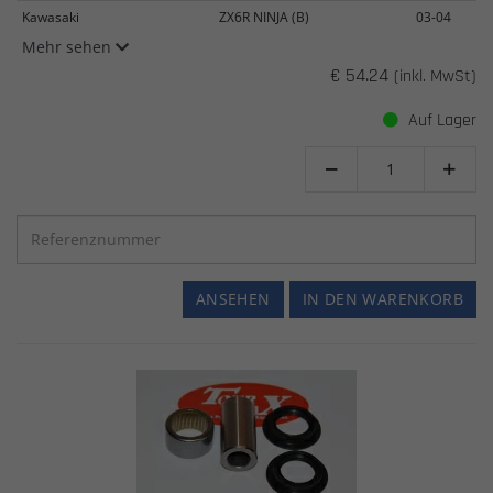
Kawasaki
ZX6R NINJA (B)
03-04
Mehr sehen
€ 54.24
(inkl. MwSt)
Auf Lager


ANSEHEN
IN DEN WARENKORB