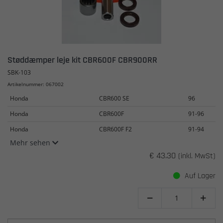
Støddæmper leje kit CBR600F CBR900RR
SBK-103
Artikelnummer: 067002
Honda
CBR600 SE
96
Honda
CBR600F
91-96
Honda
CBR600F F2
91-94
Mehr sehen
€ 43.30
(inkl. MwSt)
Auf Lager

