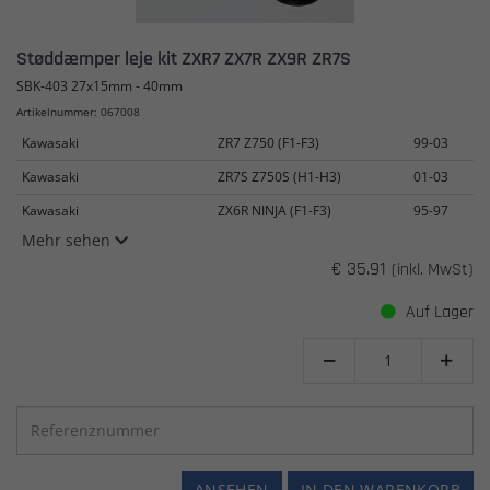
Støddæmper leje kit ZXR7 ZX7R ZX9R ZR7S
SBK-403 27x15mm - 40mm
Artikelnummer: 067008
Kawasaki
ZR7 Z750 (F1-F3)
99-03
Kawasaki
ZR7S Z750S (H1-H3)
01-03
Kawasaki
ZX6R NINJA (F1-F3)
95-97
Mehr sehen
€ 35.91
(inkl. MwSt)
Auf Lager


ANSEHEN
IN DEN WARENKORB