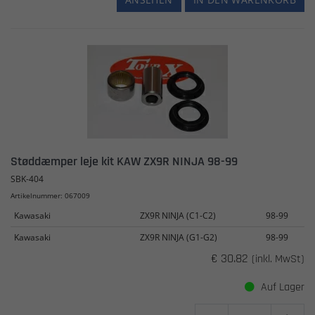
Støddæmper leje kit KAW ZX9R NINJA 98-99
SBK-404
Artikelnummer: 067009
Kawasaki
ZX9R NINJA (C1-C2)
98-99
Kawasaki
ZX9R NINJA (G1-G2)
98-99
€ 30.82
(inkl. MwSt)
Auf Lager