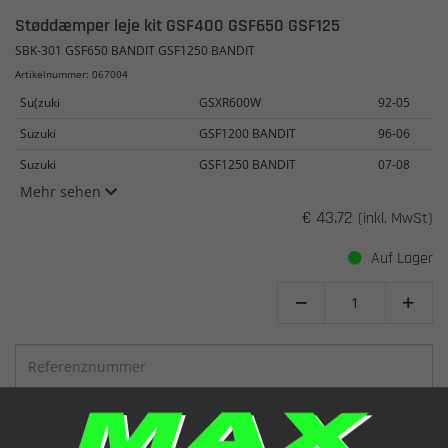
Støddæmper leje kit GSF400 GSF650 GSF125
SBK-301 GSF650 BANDIT GSF1250 BANDIT
Artikelnummer: 067004
Su(zuki
GSXR600W
92-05
Suzuki
GSF1200 BANDIT
96-06
Suzuki
GSF1250 BANDIT
07-08
Mehr sehen
€ 43.72
(inkl. MwSt)
Auf Lager


ANSEHEN
IN DEN WARENKORB