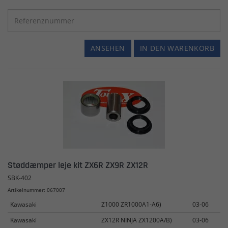
ANSEHEN
IN DEN WARENKORB
Støddæmper leje kit ZX6R ZX9R ZX12R
SBK-402
Artikelnummer: 067007
Kawasaki
Z1000 ZR1000A1-A6)
03-06
Kawasaki
ZX12R NINJA ZX1200A/B)
03-06