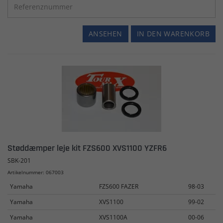
ANSEHEN
IN DEN WARENKORB
Støddæmper leje kit FZS600 XVS1100 YZFR6
SBK-201
Artikelnummer: 067003
Yamaha
FZS600 FAZER
98-03
Yamaha
XVS1100
99-02
Yamaha
XVS1100A
00-06