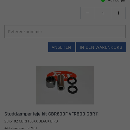
Auf Lager


ANSEHEN
IN DEN WARENKORB
Støddæmper leje kit CBR600F VFR800 CBR11
SBK-102 CBR1100XX BLACK BIRD
Artikelnummer: 067001