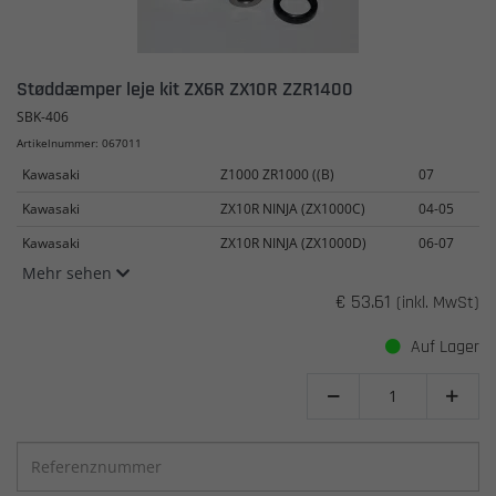
Støddæmper leje kit ZX6R ZX10R ZZR1400
SBK-406
Artikelnummer: 067011
Kawasaki
Z1000 ZR1000 ((B)
07
Kawasaki
ZX10R NINJA (ZX1000C)
04-05
Kawasaki
ZX10R NINJA (ZX1000D)
06-07
Mehr sehen
€ 53.61
(inkl. MwSt)
Auf Lager

