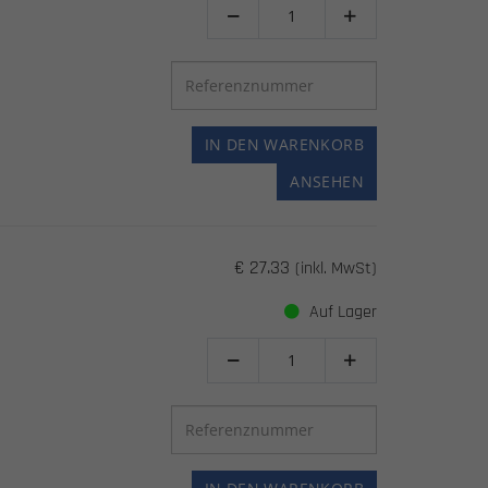


IN DEN WARENKORB
ANSEHEN
€ 27.33
(inkl. MwSt)
Auf Lager

