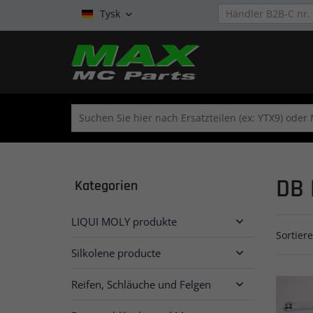
Tysk

DB 
Kategorien
LIQUI MOLY produkte

Sortier
Silkolene producte

Reifen, Schläuche und Felgen
