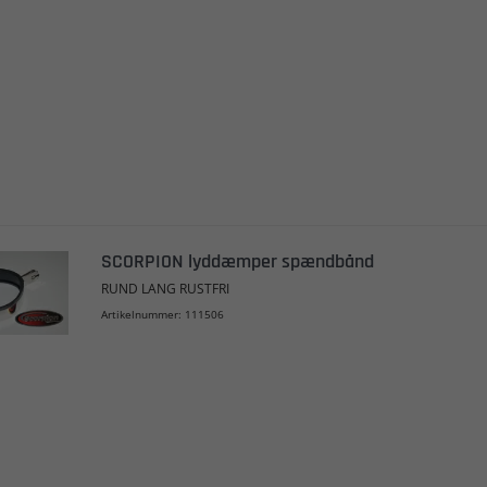
SCORPION lyddæmper spændbånd
RUND LANG RUSTFRI
Artikelnummer: 111506