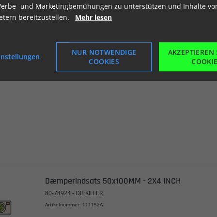
erbe- und Marketingbemühungen zu unterstützen und Inhalte vo
ietern bereitzustellen.
Mehr lesen
Dæmperindsats 41x200MM - 1 3/4X4 INCH
80-78943 - DB KILLER
NUR NOTWENDIGE
AKZEPTIEREN 
Artikelnummer: 111152
instellungen
COOKIES
COOKI
Dæmperindsats 50x100MM - 2X4 INCH
80-78924 - DB KILLER
Artikelnummer: 111152A