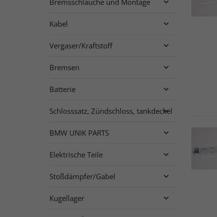
Bremsschläuche und Montage

Kabel

Vergaser/Kraftstoff

Bremsen

Batterie

Schlosssatz, Zündschloss, tankdeckel

BMW UNIK PARTS

Elektrische Teile

Stoßdämpfer/Gabel

Kugellager
