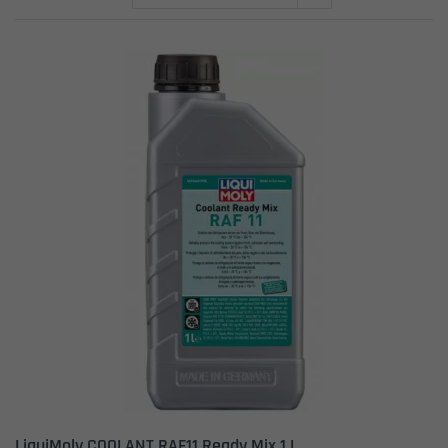
LiquiMoly COOLANT RAF11 Ready Mix 1 L