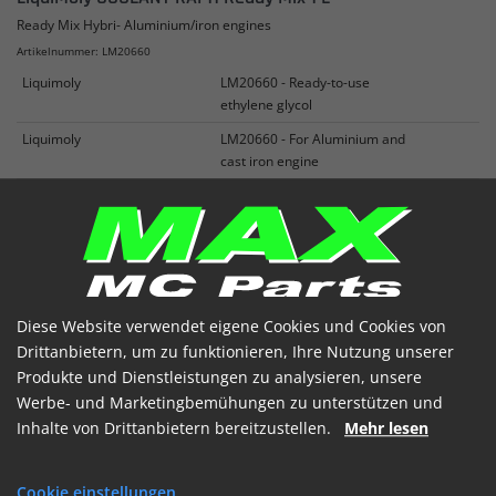
Ready Mix Hybri- Aluminium/iron engines
Artikelnummer: LM20660
Liquimoly
LM20660 - Ready-to-use
ethylene glycol
Liquimoly
LM20660 - For Aluminium and
cast iron engine
Liquimoly
LM20660 - Motorcycle
HYBRID type.
Mehr sehen
€ 10.17
(inkl. MwSt)
Auf Lager
Diese Website verwendet eigene Cookies und Cookies von
Drittanbietern, um zu funktionieren, Ihre Nutzung unserer


Produkte und Dienstleistungen zu analysieren, unsere
Werbe- und Marketingbemühungen zu unterstützen und
Inhalte von Drittanbietern bereitzustellen.
Mehr lesen
Cookie einstellungen