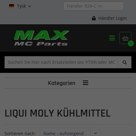
Tysk

Händler Login


0
Kategorien

LIQUI MOLY KÜHLMITTEL
Sortieren nach: