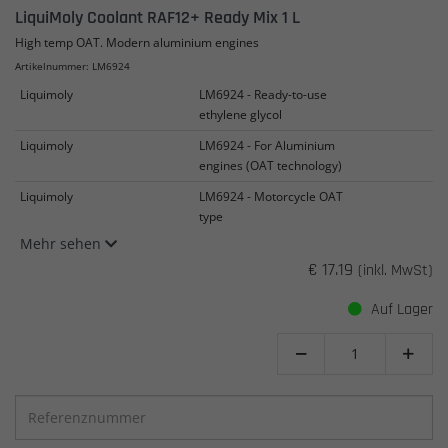
LiquiMoly Coolant RAF12+ Ready Mix 1 L
High temp OAT. Modern aluminium engines
Artikelnummer: LM6924
Liquimoly
LM6924 - Ready-to-use
ethylene glycol
Liquimoly
LM6924 - For Aluminium
engines (OAT technology)
Liquimoly
LM6924 - Motorcycle OAT
type
Mehr sehen
€ 17.19
(inkl. MwSt)
Auf Lager

